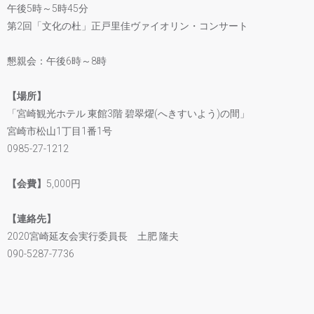
午後5時～5時45分
第2回「文化の杜」正戸里佳ヴァイオリン・コンサート
懇親会：午後6時～8時
【場所】
「宮崎観光ホテル 東館3階 碧翠燿(へきすいよう)の間」
宮崎市松山1丁目1番1号
0985-27-1212
【会費】
5,000円
【連絡先】
2020宮崎延友会実行委員長 土肥 隆夫
090-5287-7736